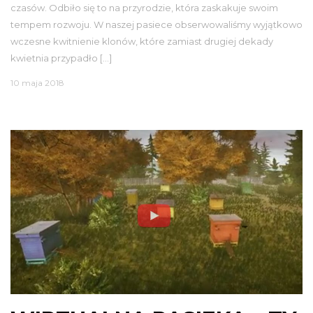
czasów. Odbiło się to na przyrodzie, która zaskakuje swoim
tempem rozwoju. W naszej pasiece obserwowaliśmy wyjątkowo
wczesne kwitnienie klonów, które zamiast drugiej dekady
kwietnia przypadło […]
10 maja 2018