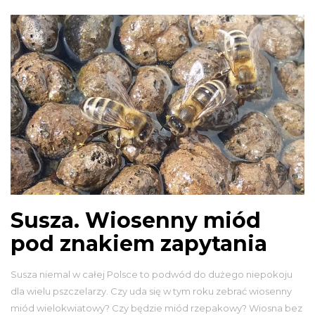
Susza. Wiosenny miód
pod znakiem zapytania
Susza niemal w całej Polsce to podwód do dużego niepokoju
dla wielu pszczelarzy. Czy uda się w tym roku zebrać wiosenny
miód wielokwiatowy? Czy będzie miód rzepakowy? Wiosna bez