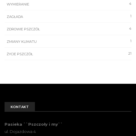
4
WYMIERANIE
1
ZAGŁADA
4
ZDROWIE PSZCZÓŁ
1
ZMIANY KLIMATU
21
ŻYCIE PSZCZÓŁ
KONTAKT
Pasieka ``Pszczoły i my``
ul. Dojazdowa 4