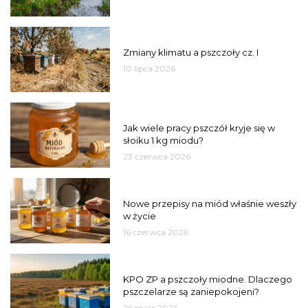
PSZCZOŁY
Zmiany klimatu a pszczoły cz. I
10 lipca 2026
MIÓD
Jak wiele pracy pszczół kryje się w
słoiku 1 kg miodu?
23 czerwca 2026
JAKOŚĆ
Nowe przepisy na miód właśnie weszły
w życie
16 czerwca 2026
MIASTO
KPO ZP a pszczoły miodne. Dlaczego
pszczelarze są zaniepokojeni?
26 maja 2026