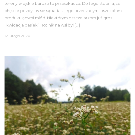
tereny wiejskie bardzo to przeszkadza. Do tego stopnia, że
chętnie pozbyliby się sąsiada z jego brzęczącymi pszczołami
produkującymi miód. Niektórym pszczelarzom już grozi
likwidacja pasieki. Rolnik na wsi był […]
12 lutego 2026