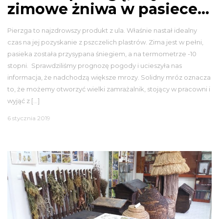
zimowe żniwa w pasiece…
Pierzga to najzdrowszy produkt z ula. Właśnie nastał idealny
czas na jej pozyskanie z pszczelich plastrów. Zima jest w pełni,
pasieka została przysypana śniegiem, a na termometrze -10
stopni. Sprawdziliśmy prognozę pogody i ucieszyła nas
informacja, że nadchodzą większe mrozy. Solidny mróz oznacza
to, że możemy otworzyć wielki zamrażalnik, stojący w pracowni i
wyjąć z […]
6 stycznia 2019