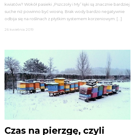
kwiatów? Wokół pasieki „Pszczoły i My” łąki są znacznie bardziej
suche niż powinno być wiosną. Brak wody bardzo negatywnie
odbija się na roślinach z płytkim systemem korzeniowym. […]
26 kwietnia 2019
Czas na pierzgę, czyli