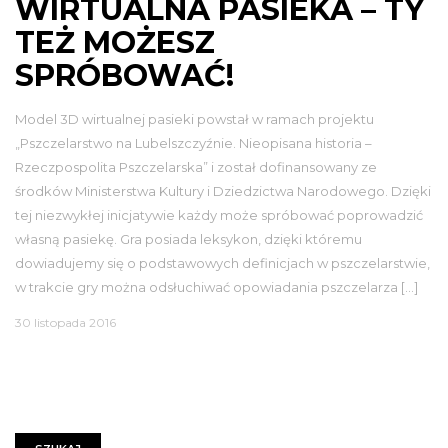
WIRTUALNA PASIEKA – TY
TEŻ MOŻESZ
SPRÓBOWAĆ!
Model 3D wirtualnej pasieki powstał w ramach projektu
„Pszczelarstwo na Lubelszczyźnie. Nieopisana historia –
Rzeczpospolita Pszczelarska” i został dofinansowany ze
środków Ministerstwa Kultury i Dziedzictwa Narodowego. Dzięki
tej niezwykłej inicjatywie każdy może spróbować poprowadzić
własną pasiekę. Gra posiada leksykon, dzięki któremu
dowiadujemy się o podstawowych definicjach w pszczelarstwie,
w trakcie gry można odsłuchiwać opowiadania pszczelarza […]
30 listopada 2016