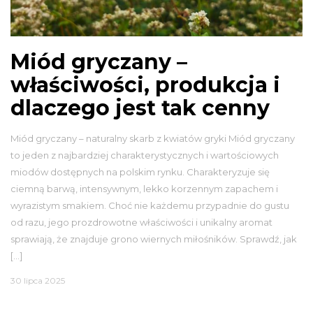
Miód gryczany –
właściwości, produkcja i
dlaczego jest tak cenny
Miód gryczany – naturalny skarb z kwiatów gryki Miód gryczany
to jeden z najbardziej charakterystycznych i wartościowych
miodów dostępnych na polskim rynku. Charakteryzuje się
ciemną barwą, intensywnym, lekko korzennym zapachem i
wyrazistym smakiem. Choć nie każdemu przypadnie do gustu
od razu, jego prozdrowotne właściwości i unikalny aromat
sprawiają, że znajduje grono wiernych miłośników. Sprawdź, jak
[…]
30 lipca 2025