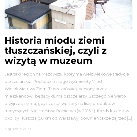
Historia miodu ziemi
tłuszczańskiej, czyli z
wizytą w muzeum
Jest taki region na Mazowszu, który ma wielowiekowe tradycje
pszczelarskie. Pochodzi z niego wyśmienity Miód
Wielokwiatowy Ziemi Tłuszczańskiej, ceniony przez
mieszkańców i będący dumą pszczelarzy. Szczególnie warto
przyjrzeć się mu, gdyż został wpisany na listę produktów
tradycyjnych Ministerstwa Rolnictwa (w 2015 r.). Każdy kto jest w
okolicy Tłuszcza (50 km od Warszawy) powinien także zajrzeć […]
3 grudnia 2018