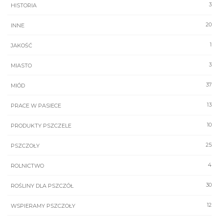
3
HISTORIA
20
INNE
1
JAKOŚĆ
3
MIASTO
37
MIÓD
13
PRACE W PASIECE
10
PRODUKTY PSZCZELE
25
PSZCZOŁY
4
ROLNICTWO
30
ROŚLINY DLA PSZCZÓŁ
12
WSPIERAMY PSZCZOŁY