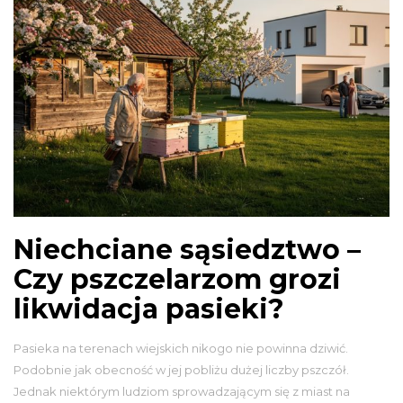
Niechciane sąsiedztwo –
Czy pszczelarzom grozi
likwidacja pasieki?
Pasieka na terenach wiejskich nikogo nie powinna dziwić.
Podobnie jak obecność w jej pobliżu dużej liczby pszczół.
Jednak niektórym ludziom sprowadzającym się z miast na